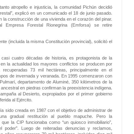
anto atropello e injusticia, la comunidad Pichún decidió
restal”, explicó en un comunicado el 18 de junio pasado.
la construcción de una vivienda en el corazón del pinar.
l Empresa Forestal Rionegrina (Emforsa) se retire
te (incluida la misma Constitución provincial), solicitó el
asi cuatro décadas de historia, es protagonista de la
 en la actualidad los mayores conflictos se producen por
va recuperadas 73 mil hectáreas, principalmente en el
ampos de invernada y veranada. En 1995 comenzaron con
 Pulmarí, departamento de Aluminé, 350 kilómetros de la
e ancestral en piedras confirman la preexistencia indígena.
ampaña al Desierto, expropiados por el primer gobierno
erida al Ejército.
ía sido creada en 1987 con el objetivo de administrar de
una gradual restitución al pueblo mapuche. Pero la
ue la CIP funcionaba como “un quiosco inmobiliario”,
el poder”. Luego de reiteradas denuncias y reclamos,