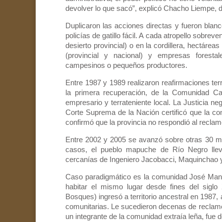
devolver lo que sacó”, explicó Chacho Liempe, d
Duplicaron las acciones directas y fueron blanc
policías de gatillo fácil. A cada atropello sobre
desierto provincial) o en la cordillera, hectár
(provincial y nacional) y empresas foresta
campesinos o pequeños productores.
Entre 1987 y 1989 realizaron reafirmaciones ter
la primera recuperación, de la Comunidad C
empresario y terrateniente local. La Justicia ne
Corte Suprema de la Nación certificó que la co
confirmó que la provincia no respondió al reclam
Entre 2002 y 2005 se avanzó sobre otras 30 m
casos, el pueblo mapuche de Río Negro llev
cercanías de Ingeniero Jacobacci, Maquinchao y
Caso paradigmático es la comunidad José Manue
habitar el mismo lugar desde fines del siglo 
Bosques) ingresó a territorio ancestral en 1987
comunitarias. Le sucedieron decenas de reclamo
un integrante de la comunidad extraía leña, fue d