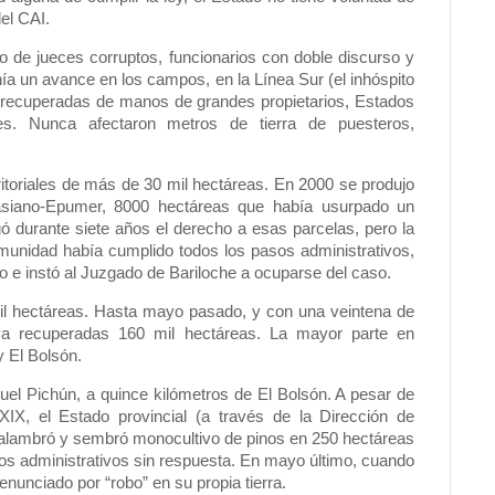
el CAI.
o de jueces corruptos, funcionarios con doble discurso y
venía un avance en los campos, en la Línea Sur (el inhóspito
eas recuperadas de manos de grandes propietarios, Estados
les. Nunca afectaron metros de tierra de puesteros,
ritoriales de más de 30 mil hectáreas. En 2000 se produjo
asiano-Epumer, 8000 hectáreas que había usurpado un
gó durante siete años el derecho a esas parcelas, pero la
munidad había cumplido todos los pasos administrativos,
o e instó al Juzgado de Bariloche a ocuparse del caso.
il hectáreas. Hasta mayo pasado, y con una veintena de
a recuperadas 160 mil hectáreas. La mayor parte en
 El Bolsón.
l Pichún, a quince kilómetros de El Bolsón. A pesar de
XIX, el Estado provincial (a través de la Dirección de
, alambró y sembró monocultivo de pinos en 250 hectáreas
s administrativos sin respuesta. En mayo último, cuando
enunciado por “robo” en su propia tierra.