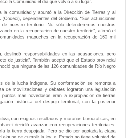
icó la Comunidad el día que volvió a su lugar.
 la comunidad y apuntó a la Dirección de Tierras y al
 (Codeci), dependientes del Gobierno. “Sus actuaciones
 de nuestro territorio. No sólo defenderemos nuestros
ndo en la recuperación de nuestro territorio”, afirmó el
omunidades mapuches en la recuperación de 160 mil
n, deslindó responsabilidades en las acusaciones, pero
o de justicia”. También aceptó que el Estado provincial
onoció que ninguna de las 126 comunidades de Río Negro
es de la lucha indígena. Su conformación se remonta a
a de movilizaciones y debates lograron una legislación
s puntos más novedosos eran la expropiación de tierras
ción histórica del despojo territorial, con la posterior
rativa, con exiguos resultados y marañas burocráticas, en
acci decidió avanzar con recuperaciones territoriales.
a la tierra despojada. Pero se dio por agotada la etapa
ad alguna de cumplir la ley, el Estado no tiene voluntad de