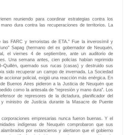
enen reuniendo para coordinar estrategias contra los
 mano dura contra las recuperaciones de territorios. La
las FARC y terroristas de ETA.” Fue la inverosímil y
“Nuno” Sapag (hermano del ex gobernador de Neuquén,
al, el viernes 4 de septiembre, ante un auditorio de
ales. Una semana antes, cien policías habían reprimido
–Quillén, quemado sus rucas (casas) y destruido sus
bía sido recuperar un campo de invernada. La Sociedad
le accionar policial, exigió una reacción más enérgica. En
 de Buenos Aires pidieron a la Justicia de Neuquén que
pedido como la antesala de “represión y mano dura”. Los
fensor de represores de la dictadura, planificador del
 ministro de Justicia durante la Masacre de Puente
s corporaciones empresarias nunca fueron buenas. Y el
unidades indígenas de Neuquén comprobaron que sus
alambrados por estancieros y alertaron que el gobierno