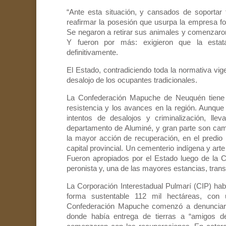
“Ante esta situación, y cansados de soportar t
reafirmar la posesión que usurpa la empresa fo
Se negaron a retirar sus animales y comenzaron 
Y fueron por más: exigieron que la estata
definitivamente.
El Estado, contradiciendo toda la normativa vigen
desalojo de los ocupantes tradicionales.
La Confederación Mapuche de Neuquén tiene c
resistencia y los avances en la región. Aunque
intentos de desalojos y criminalización, lle
departamento de Aluminé, y gran parte son c
la mayor acción de recuperación, en el predio
capital provincial. Un cementerio indígena y art
Fueron apropiados por el Estado luego de la C
peronista y, una de las mayores estancias, transf
La Corporación Interestadual Pulmarí (CIP) hab
forma sustentable 112 mil hectáreas, con 
Confederación Mapuche comenzó a denunciar q
donde había entrega de tierras a “amigos d