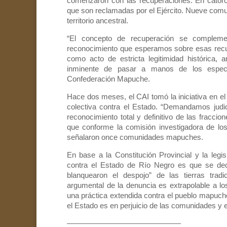
comenzaron con las recuperaciones. En catorce
que son reclamadas por el Ejército. Nueve comu
territorio ancestral.
“El concepto de recuperación se complemen
reconocimiento que esperamos sobre esas recu
como acto de estricta legitimidad histórica, a
inminente de pasar a manos de los especu
Confederación Mapuche.
Hace dos meses, el CAI tomó la iniciativa en el 
colectiva contra el Estado. “Demandamos judi
reconocimiento total y definitivo de las fraccio
que conforme la comisión investigadora de los 
señalaron once comunidades mapuches.
En base a la Constitución Provincial y la legis
contra el Estado de Río Negro es que se decl
blanquearon el despojo” de las tierras tra
argumental de la denuncia es extrapolable a los
una práctica extendida contra el pueblo mapuch
el Estado es en perjuicio de las comunidades y en
———————————————