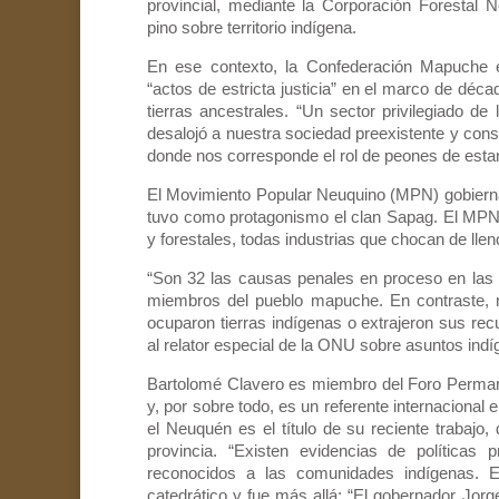
provincial, mediante la Corporación Forestal
pino sobre territorio indígena.
En ese contexto, la Confederación Mapuche 
“actos de estricta justicia” en el marco de déc
tierras ancestrales. “Un sector privilegiado de 
desalojó a nuestra sociedad preexistente y cons
donde nos corresponde el rol de peones de estan
El Movimiento Popular Neuquino (MPN) gobierna
tuvo como protagonismo el clan Sapag. El MPN 
y forestales, todas industrias que chocan de llen
“Son 32 las causas penales en proceso en las
miembros del pueblo mapuche. En contraste, 
ocuparon tierras indígenas o extrajeron sus re
al relator especial de la ONU sobre asuntos in
Bartolomé Clavero es miembro del Foro Perman
y, por sobre todo, es un referente internacional
el Neuquén es el título de su reciente trabajo, d
provincia. “Existen evidencias de políticas 
reconocidos a las comunidades indígenas. El
catedrático y fue más allá: “El gobernador Jo