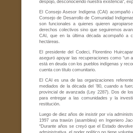
despojo, desconociendo nuestra existencia”, expl
El Consejo Asesor Indígena (CAI) acompañó a
Consejo de Desarrollo de Comunidad Indígenas
son funcionales a quienes quieren apropiarse
derechos colectivos sino que seguiremos avanza
CAI, que en la última década acompañó a c
hectáreas.
El presidente del Codeci, Florentino Huircapa
aseguró apoyar las recuperaciones como “un act
está en deuda con los pueblos indígenas y rec
cuenta con título comunitario.
El CAI es una de las organizaciones referent
mediados de la década del ’80, cuando a fuerz
provincial de avanzada (Ley 2287). Dos de lo
para entregar a las comunidades y la investiga
restitución.
Luego de diez años de insistir por vía administ
1997 una trawün (asamblea) en Ingeniero Jacob
“Durante años se creyó que el Estado devolverí
administrativa, el poder político no tiene volunt