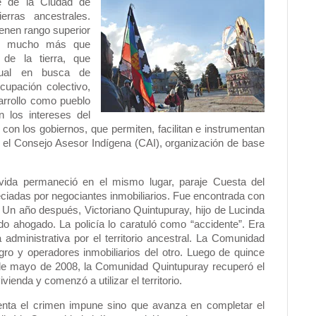
ie de la Ciudad de
erras ancestrales.
ienen rango superior
ica mucho más que
 de la tierra, que
idual en busca de
cupación colectivo,
sarrollo como pueblo
n los intereses del
 y con los gobiernos, que permiten, facilitan e instrumentan
 el Consejo Asesor Indígena (CAI), organización de base
vida permaneció en el mismo lugar, paraje Cuesta del
reciadas por negociantes inmobiliarios. Fue encontrada con
 Un año después, Victoriano Quintupuray, hijo de Lucinda
o ahogado. La policía lo caratuló como “accidente”. Era
dministrativa por el territorio ancestral. La Comunidad
ro y operadores inmobiliarios del otro. Luego de quince
5 de mayo de 2008, la Comunidad Quintupuray recuperó el
ivienda y comenzó a utilizar el territorio.
uenta el crimen impune sino que avanza en completar el