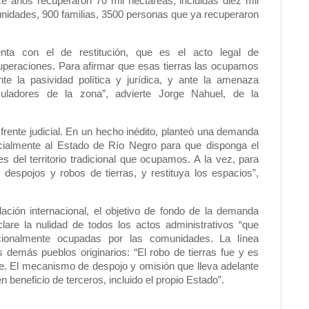
 años recuperaron 70 mil hectáreas, incluidas diez mil
nidades, 900 familias, 3500 personas que ya recuperaron
ta con el de restitución, que es el acto legal de
peraciones. Para afirmar que esas tierras las ocupamos
nte la pasividad política y jurídica, y ante la amenaza
ladores de la zona”, advierte Jorge Nahuel, de la
frente judicial. En un hecho inédito, planteó una demanda
cialmente al Estado de Río Negro para que disponga el
nes del territorio tradicional que ocupamos. A la vez, para
despojos y robos de tierras, y restituya los espacios”,
lación internacional, el objetivo de fondo de la demanda
are la nulidad de todos los actos administrativos “que
dicionalmente ocupadas por las comunidades. La línea
 demás pueblos originarios: “El robo de tierras fue y es
e. El mecanismo de despojo y omisión que lleva adelante
 beneficio de terceros, incluido el propio Estado”.