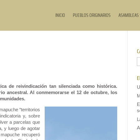
INICIO
PUEBLOS ORIGINARIOS
ASAMBLEAS 
C
C
E
ica de reivindicación tan silenciada como histórica.
U
orio ancestral. Al conmemorarse el 12 de octubre, los
M
comunidades.
E
mapuche “territorios
s
ndicatoria y, sobre
L
olver a parcelas que
A
a, y luego de agotar
blo mapuche recuperó