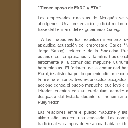
“Tienen apoyo de FARC y ETA”
Los empresarios ruralistas de Neuquén se vi
aborígenes. Una presentación judicial reclama
frase del hermano del ex gobernador Sapag.
“A los mapuches los respaldan miembros de 
aplaudida acusación del empresario Carlos 
Jorge Sapag), referente de la Sociedad Rur
estancieros, empresarios y familias tradicion
ferozmente a la comunidad mapuche Currumil
herramientas. El “crimen” de la comunidad ha
Rural, insatisfecha por lo que entendió un endeb
la misma sintonía, tres reconocidos abogados
accione contra el pueblo mapuche, que leyó el 
letrados cuentan con un currículum acorde: de
desguace del Estado durante el menemismo y
Pueyrredón.
Las relaciones entre el pueblo mapuche y la
último año tuvieron una escalada. Las com
tradicionales campos de veranada habían sido 