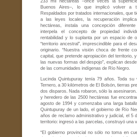
233 mil hectáreas –once veces la superfic
Buenos Aires–, lo que implicó volver a ti
Respaldados por tratados internacionales, que t
a las leyes locales, la recuperación impl
hectáreas, instala una concepción diferente
interpela el concepto de propiedad indiv
rentabilidad y lo suplanta por un espacio de o
“territorio ancestral”, imprescindible para el de
originario. “Nuestra visión choca de frente co
capital, que pretende apropiación del territorio,
las nuevas formas del despojo”, explican desde
de las comunidades indígenas de Río Negro.
Lucinda Quintupuray tenía 79 años. Toda su 
Ternero, a 30 kilómetros de El Bolsón, tierras p
dos disparos. Nada robaron, sólo la asesinaron.
y heredero de las 2500 hectáreas fue encontrad
agosto de 1994 y comenzaba una larga batalla a
Quintupuray de un lado, el gobierno de Río Neg
años de reclamo administrativo y judicial, el 
territorio: ingresó a las parcelas, construyó una v
“El gobierno provincial no sólo no toma en c