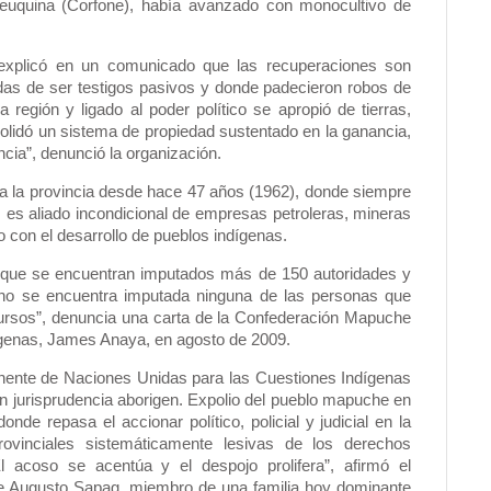
 Neuquina (Corfone), había avanzado con monocultivo de
explicó en un comunicado que las recuperaciones son
adas de ser testigos pasivos y donde padecieron robos de
la región y ligado al poder político se apropió de tierras,
olidó un sistema de propiedad sustentado en la ganancia,
cia”, denunció la organización.
 la provincia desde hace 47 años (1962), donde siempre
es aliado incondicional de empresas petroleras, mineras
o con el desarrollo de pueblos indígenas.
 que se encuentran imputados más de 150 autoridades y
no se encuentra imputada ninguna de las personas que
cursos”, denuncia una carta de la Confederación Mapuche
dígenas, James Anaya, en agosto de 2009.
ente de Naciones Unidas para las Cuestiones Indígenas
 en jurisprudencia aborigen. Expolio del pueblo mapuche en
onde repasa el accionar político, policial y judicial en la
provinciales sistemáticamente lesivas de los derechos
 acoso se acentúa y el despojo prolifera”, afirmó el
rge Augusto Sapag, miembro de una familia hoy dominante