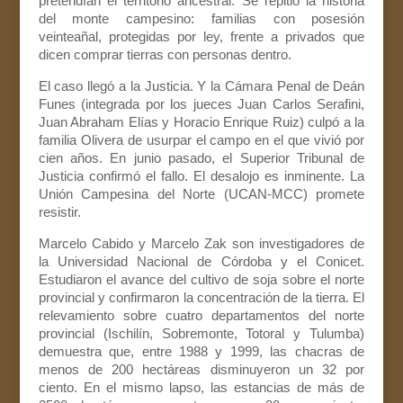
pretendían el territorio ancestral. Se repitió la historia
del monte campesino: familias con posesión
veinteañal, protegidas por ley, frente a privados que
dicen comprar tierras con personas dentro.
El caso llegó a la Justicia. Y la Cámara Penal de Deán
Funes (integrada por los jueces Juan Carlos Serafini,
Juan Abraham Elías y Horacio Enrique Ruiz) culpó a la
familia Olivera de usurpar el campo en el que vivió por
cien años. En junio pasado, el Superior Tribunal de
Justicia confirmó el fallo. El desalojo es inminente. La
Unión Campesina del Norte (UCAN-MCC) promete
resistir.
Marcelo Cabido y Marcelo Zak son investigadores de
la Universidad Nacional de Córdoba y el Conicet.
Estudiaron el avance del cultivo de soja sobre el norte
provincial y confirmaron la concentración de la tierra. El
relevamiento sobre cuatro departamentos del norte
provincial (Ischilín, Sobremonte, Totoral y Tulumba)
demuestra que, entre 1988 y 1999, las chacras de
menos de 200 hectáreas disminuyeron un 32 por
ciento. En el mismo lapso, las estancias de más de