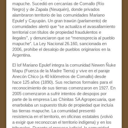
mapuche. Sucedió en cercanías de Comallo (Río
Negro) y de Zapala (Neuquén), donde privados
alambraron territorio de las comunidades Mariano
Epulef y Cayupán. Un gran trawün (parlamento) de
comunidades alertó que “se actualiza el avasallamiento
territorial con títulos de propiedad fraudulentos e
ilegales”, y denunciaron que se “menosprecia al pueblo
mapuche”. La Ley Nacional 26.160, sancionada en
2006, prohíbe el desalojo de pueblos originarios en la
Argentina.
El lof Mariano Epulef integra la comunidad Newen Ñuke
Mapu (Fuerza de la Madre Tierra) y vive en el paraje
Anecón Chico (a 40 kilómetros de Comallo) desde
hace 125 años (1890). Sus reclamos formales para el
reconocimiento de sus tierras comenzaron en 1927. En
2005 comenzaron a sufrir intentos de despojos por
parte de la empresa Las Chinitas SA Agropecuaria, que
enarbolaba un supuesto título de propiedad que incluía
las tierras mapuche. La comunidad presentó
resistencia en el territorio, en oficinas estatales (volvió
a exigir que reconozcan el territorio indígena) y en los
tribunales. Durante el proceso judicial, la comunidad