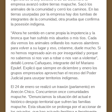
empresa avanzó sobre tierras mapuche. Sacó los
animales de la comunidad y cerró los caminos. En las
tierras usurpadas por la empresa hay dos tumbas de
integrantes de la comunidad, otra prueba que confirma
la posesión indígena.
“Ahora he sentido en carne propia la impotencia y la
bronca que han sufrido mis abuelos o mis tíos. Cada
día vemos los animales orillando los nuevos alambres
para volver a su lugar y eso, créanme, duele mucho. Si
no hemos regresado aún es por inseguridad y porque
no sabemos si nos van a robar o nos van a violentar”,
detalló Lorena Cañuqueo, integrante del lof Mariano
Epulef. Explicó que siempre en diciembre y enero los
grupos empresarios aprovechan el receso del Poder
Judicial para usurpar territorios indígenas.
El 24 de enero se realizó un trawün (parlamento) en
Anecón Chico. Concurrieron once comunidades
mapuche. “Denunciamos la situación del actual e
histórico despojo territorial que sufren las familias
mapuche. Esta situación se prolonga por el accionar de
los privados, que han actuado ilegítima e ilegalmente