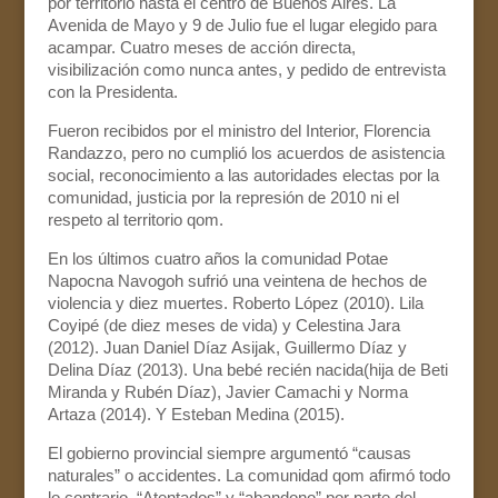
por territorio hasta el centro de Buenos Aires. La
Avenida de Mayo y 9 de Julio fue el lugar elegido para
acampar. Cuatro meses de acción directa,
visibilización como nunca antes, y pedido de entrevista
con la Presidenta.
Fueron recibidos por el ministro del Interior, Florencia
Randazzo, pero no cumplió los acuerdos de asistencia
social, reconocimiento a las autoridades electas por la
comunidad, justicia por la represión de 2010 ni el
respeto al territorio qom.
En los últimos cuatro años la comunidad Potae
Napocna Navogoh sufrió una veintena de hechos de
violencia y diez muertes.
Roberto López (2010). Lila
Coyipé (de diez meses de vida) y Celestina Jara
(2012). Juan Daniel Díaz Asijak, Guillermo Díaz y
Delina Díaz (2013). Una bebé recién nacida(hija de Beti
Miranda y Rubén Díaz), Javier Camachi y Norma
Artaza (2014). Y Esteban Medina (2015).
El gobierno provincial siempre argumentó “causas
naturales” o accidentes. La comunidad qom afirmó todo
lo contrario. “Atentados” y “abandono” por parte del