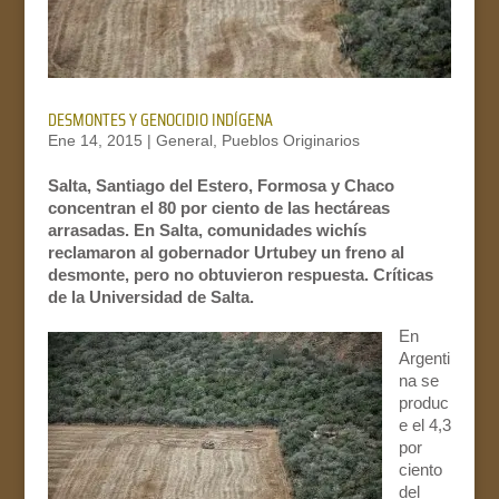
DESMONTES Y GENOCIDIO INDÍGENA
Ene 14, 2015
|
General
,
Pueblos Originarios
Salta, Santiago del Estero, Formosa y Chaco
concentran el 80 por ciento de las hectáreas
arrasadas. En Salta, comunidades wichís
reclamaron al gobernador Urtubey un freno al
desmonte, pero no obtuvieron respuesta. Críticas
de la Universidad de Salta.
En
Argenti
na se
produc
e el 4,3
por
ciento
del