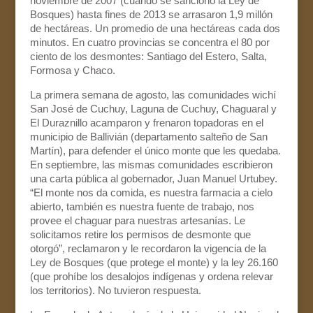
noviembre de 2007 (cuando se sancionó la Ley de
Bosques) hasta fines de 2013 se arrasaron 1,9 millón
de hectáreas. Un promedio de una hectáreas cada dos
minutos. En cuatro provincias se concentra el 80 por
ciento de los desmontes: Santiago del Estero, Salta,
Formosa y Chaco.
La primera semana de agosto, las comunidades wichí
San José de Cuchuy, Laguna de Cuchuy, Chaguaral y
El Duraznillo acamparon y frenaron topadoras en el
municipio de Ballivián (departamento salteño de San
Martín), para defender el único monte que les quedaba.
En septiembre, las mismas comunidades escribieron
una carta pública al gobernador, Juan Manuel Urtubey.
“El monte nos da comida, es nuestra farmacia a cielo
abierto, también es nuestra fuente de trabajo, nos
provee el chaguar para nuestras artesanías. Le
solicitamos retire los permisos de desmonte que
otorgó”, reclamaron y le recordaron la vigencia de la
Ley de Bosques (que protege el monte) y la ley 26.160
(que prohíbe los desalojos indígenas y ordena relevar
los territorios). No tuvieron respuesta.