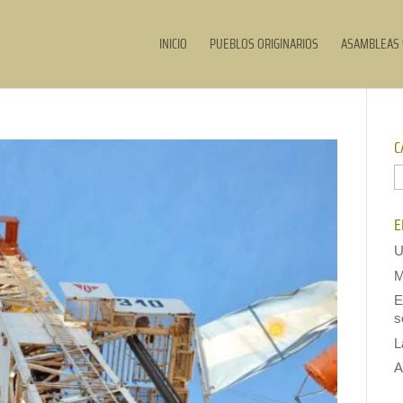
INICIO
PUEBLOS ORIGINARIOS
ASAMBLEAS 
C
C
E
U
M
E
s
L
A