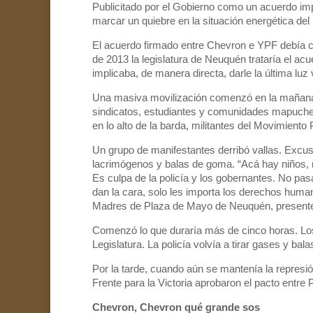
Publicitado por el Gobierno como un acuerdo imp
marcar un quiebre en la situación energética del p
El acuerdo firmado entre Chevron e YPF debía c
de 2013 la legislatura de Neuquén trataría el ac
implicaba, de manera directa, darle la última lu
Una masiva movilización comenzó en la mañana d
sindicatos, estudiantes y comunidades mapuches, 
en lo alto de la barda, militantes del Movimient
Un grupo de manifestantes derribó vallas. Excus
lacrimógenos y balas de goma. “Acá hay niños, 
Es culpa de la policía y los gobernantes. No pas
dan la cara, solo les importa los derechos huma
Madres de Plaza de Mayo de Neuquén, presente
Comenzó lo que duraría más de cinco horas. Los
Legislatura. La policía volvía a tirar gases y bal
Por la tarde, cuando aún se mantenía la represi
Frente para la Victoria aprobaron el pacto entre 
Chevron, Chevron qué grande sos