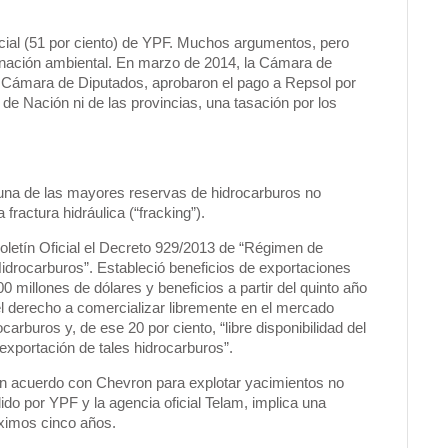
rcial (51 por ciento) de YPF. Muchos argumentos, pero
aminación ambiental. En marzo de 2014, la Cámara de
 la Cámara de Diputados, aprobaron el pago a Repsol por
de Nación ni de las provincias, una tasación por los
una de las mayores reservas de hidrocarburos no
fractura hidráulica (“fracking”).
 Boletín Oficial el Decreto 929/2013 de “Régimen de
idrocarburos”. Estableció beneficios de exportaciones
millones de dólares y beneficios a partir del quinto año
el derecho a comercializar libremente en el mercado
carburos y, de ese 20 por ciento, “libre disponibilidad del
 exportación de tales hidrocarburos”.
mó un acuerdo con Chevron para explotar yacimientos no
do por YPF y la agencia oficial Telam, implica una
óximos cinco años.