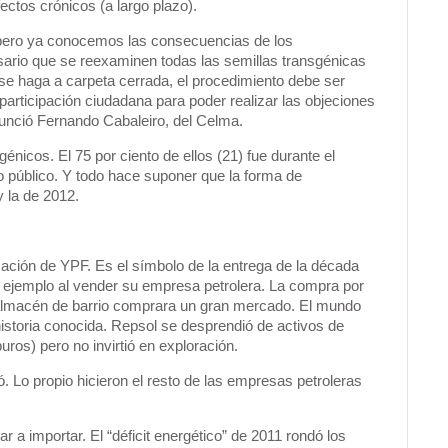
ctos crónicos (a largo plazo).
e, pero ya conocemos las consecuencias de los
sario que se reexaminen todas las semillas transgénicas
 se haga a carpeta cerrada, el procedimiento debe ser
 participación ciudadana para poder realizar las objeciones
unció Fernando Cabaleiro, del Celma.
nicos. El 75 por ciento de ellos (21) fue durante el
 público. Y todo hace suponer que la forma de
y la de 2012.
zación de YPF. Es el símbolo de la entrega de la década
 ejemplo al vender su empresa petrolera. La compra por
 almacén de barrio comprara un gran mercado. El mundo
historia conocida. Repsol se desprendió de activos de
ros) pero no invirtió en exploración.
dó. Lo propio hicieron el resto de las empresas petroleras
 a importar. El “déficit energético” de 2011 rondó los