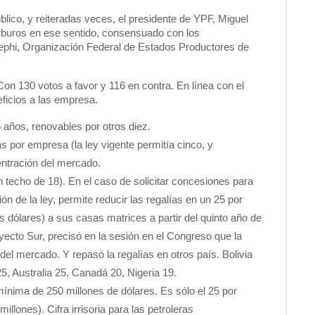
ico, y reiteradas veces, el presidente de YPF, Miguel
arburos en ese sentido, consensuado con los
fephi, Organización Federal de Estados Productores de
on 130 votos a favor y 116 en contra. En línea con el
ficios a las empresa.
5 años, renovables por otros diez.
as por empresa (la ley vigente permitía cinco, y
ntración del mercado.
n techo de 18). En el caso de solicitar concesiones para
n de la ley, permite reducir las regalías en un 25 por
los dólares) a sus casas matrices a partir del quinto año de
yecto Sur, precisó en la sesión en el Congreso que la
del mercado. Y repasó la regalías en otros país. Bolivia
5, Australia 25, Canadá 20, Nigeria 19.
nima de 250 millones de dólares. Es sólo el 25 por
illones). Cifra irrisoria para las petroleras