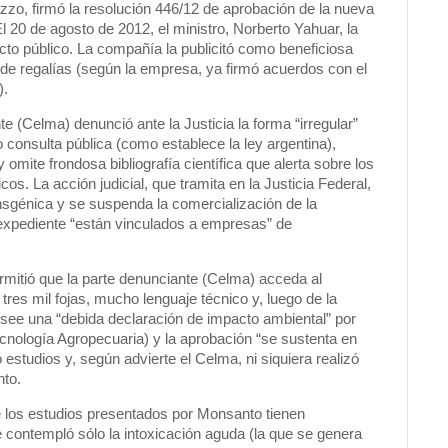
azzo, firmó la resolución 446/12 de aprobación de la nueva
l 20 de agosto de 2012, el ministro, Norberto Yahuar, la
cto público. La compañía la publicitó como beneficiosa
de regalías (según la empresa, ya firmó acuerdos con el
).
 (Celma) denunció ante la Justicia la forma “irregular”
o consulta pública (como establece la ley argentina),
omite frondosa bibliografía científica que alerta sobre los
os. La acción judicial, que tramita en la Justicia Federal,
ransgénica y se suspenda la comercialización de la
 expediente “están vinculados a empresas” de
permitió que la parte denunciante (Celma) acceda al
tres mil fojas, mucho lenguaje técnico y, luego de la
osee una “debida declaración de impacto ambiental” por
cnología Agropecuaria) y la aprobación “se sustenta en
estudios y, según advierte el Celma, ni siquiera realizó
nto.
 los estudios presentados por Monsanto tienen
e contempló sólo la intoxicación aguda (la que se genera