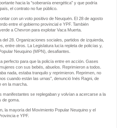
ortante hacia la “soberanía energética” y que podría
aís, el contrato no fue público.
ontar con un voto positivo de Neuquén. El 28 de agosto
uerdo entre el gobierno provincial e YPF. También
z verde a Chevron para explotar Vaca Muerta.
el 28. Organizaciones sociales, partidos de izquierda,
entre otros. La Legislatura lucía repleta de policías y,
o Popular Neuquino (MPN), desafiantes.
a perfecto para que la policía entre en acción. Gases
mujeres con sus bebés, abuelos. Reprimieron a todos.
aba nada, estaba tranquilo y reprimieron. Reprimen, no
nos cuando están las urnas”, denunció Inés Ragni, de
 en la marcha.
 manifestantes se replegaban y volvían a acercarse a la
as de goma.
ón, la mayoría del Movimiento Popular Neuquino y el
Provincia e YPF.