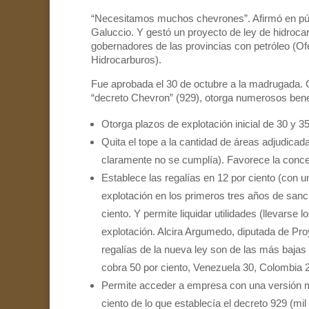
“Necesitamos muchos chevrones”. Afirmó en públ
Galuccio. Y gestó un proyecto de ley de hidroc
gobernadores de las provincias con petróleo (O
Hidrocarburos).
Fue aprobada el 30 de octubre a la madrugada. C
“decreto Chevron” (929), otorga numerosos bene
Otorga plazos de explotación inicial de 30 y 3
Quita el tope a la cantidad de áreas adjudicad
claramente no se cumplía). Favorece la conce
Establece las regalías en 12 por ciento (con u
explotación en los primeros tres años de sanció
ciento. Y permite liquidar utilidades (llevarse 
explotación. Alcira Argumedo, diputada de Pro
regalías de la nueva ley son de las más bajas 
cobra 50 por ciento, Venezuela 30, Colombia 2
Permite acceder a empresa con una versión mí
ciento de lo que establecía el decreto 929 (mil m