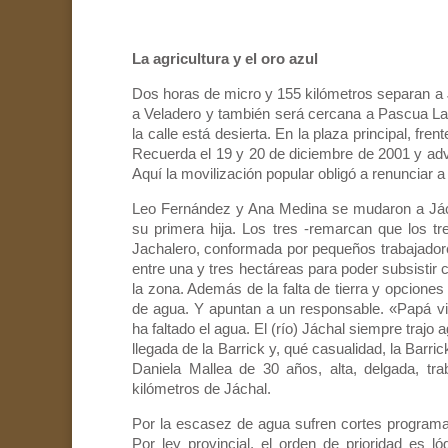
La agricultura y el oro azul
Dos horas de micro y 155 kilómetros separan a J
a Veladero y también será cercana a Pascua Lam
la calle está desierta. En la plaza principal, fre
Recuerda el 19 y 20 de diciembre de 2001 y advie
Aquí la movilización popular obligó a renunciar 
Leo Fernández y Ana Medina se mudaron a Jác
su primera hija. Los tres -remarcan que los tr
Jachalero, conformada por pequeños trabajadore
entre una y tres hectáreas para poder subsistir 
la zona. Además de la falta de tierra y opciones
de agua. Y apuntan a un responsable. «Papá viv
ha faltado el agua. El (río) Jáchal siempre trajo
llegada de la Barrick y, qué casualidad, la Barr
Daniela Mallea de 30 años, alta, delgada, tr
kilómetros de Jáchal.
Por la escasez de agua sufren cortes programad
Por ley provincial, el orden de prioridad es 