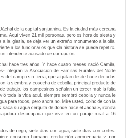
áchal de la capital sanjuanina. Es la ciudad más cercana
a. Aquí viven 21 mil personas, pero es hora de siesta y
nte a la iglesia, se deja ver un extraño monumento a la olla.
rte a los funcionarios que «la historia se puede repetir».
a un intendente acusado de corrupción.
hal hace tres años. Y hace cuatro meses nació Camila,
es- integran la Asociación de Familias Rurales del Norte
s del campo sin tierra, que alquilan desde hace décadas
con la siembra y cosecha de cebolla, principal producto de
 de trabajo, los campesinos señalan un tercer mal: la falta
ió toda la vida aquí, siempre sembró cebolla y nunca le
 agua para todos, pero ahora no. Mire usted, coincide con la
ick saca su agua cerquita de donde nace el Jáchal», ironiza
abajadora desocupada que vive en un paraje rural a 16
os de riego, siete días con agua, siete días con cortes.
lógico: consumo humano, producción agropecuaria y, por