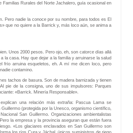
 Familias Rurales del Norte Jachalero, guía ocasional en
m. Pero nadie la conoce por su nombre, para todos es El
os» que no quiere a la Barrick y, más loco aún, se anima a
en. Unos 2000 pesos. Pero ojo, eh, son catorce días allá
n a la casa. Hay que dejar a la familia y arruinarse la salud
l frío arruina esqueletos, eh. A mí me dicen loco, pero
 nadie contamino.
mes tachos de basura. Son de madera barnizada y tienen
 Al pie de la consigna, uno de sus impulsores: Parques
anciante: «Barrick. Minería Responsable».
s explican una relación más extraña: Pascua Lama se
Guillermo (protegida por la Unesco, organismo científico,
 Nacional San Guillermo. Organizaciones ambientalistas
. Pero la empresa y la provincia aseguran que están fuera
riesgo. «Los glaciares enclavados en San Guillermo son
 forma los ríos Cura y Jáchal, únicos suministros de riego