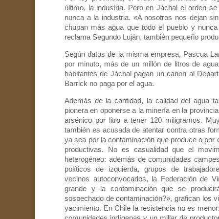
último, la industria. Pero en Jáchal el orden se
nunca a la industria. «A nosotros nos dejan sin
chupan más agua que todo el pueblo y nunca 
reclama Segundo Luján, también pequeño produc
Según datos de la misma empresa, Pascua Lama 
por minuto, más de un millón de litros de agua
habitantes de Jáchal pagan un canon al Departa
Barrick no paga por el agua.
Además de la cantidad, la calidad del agua t
pionera en oponerse a la minería en la provincia
arsénico por litro a tener 120 miligramos. Mu
también es acusada de atentar contra otras forma
ya sea por la contaminación que produce o por el
productivas. No es casualidad que el movi
heterogéneo: además de comunidades campesina
políticos de izquierda, grupos de trabajado
vecinos autoconvocados, la Federación de Vi
grande y la contaminación que se producirá
sospechado de contaminación?», grafican los viñ
yacimiento. En Chile la resistencia no es menor:
comunidades indígenas y un millar de producto