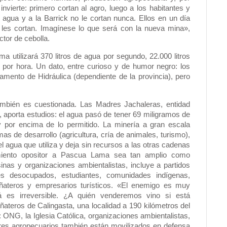
 invierte: primero cortan al agro, luego a los habitantes y
 agua y a la Barrick no le cortan nunca. Ellos en un día
les cortan. Imagínese lo que será con la nueva mina»,
tor de cebolla.
utilizará 370 litros de agua por segundo, 22.000 litros
 por hora. Un dato, entre curioso y de humor negro: los
mento de Hidráulica (dependiente de la provincia), pero
ambién es cuestionada. Las Madres Jachaleras, entidad
, aporta estudios: el agua pasó de tener 69 miligramos de
y por encima de lo permitido. La minería a gran escala
s de desarrollo (agricultura, cría de animales, turismo),
 agua que utiliza y deja sin recursos a las otras cadenas
miento opositor a Pascua Lama sea tan amplio como
s y organizaciones ambientalistas, incluye a partidos
res desocupados, estudiantes, comunidades indígenas,
ñateros y empresarios turísticos. «El enemigo es muy
 es irreversible. ¿A quién venderemos vino si está
ateros de Calingasta, una localidad a 190 kilómetros del
 ONG, la Iglesia Católica, organizaciones ambientalistas,
res agropecuarios también están movilizados en defensa