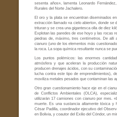
sesenta años», lamenta Leonardo Fernández,
Rurales del Norte Jachalero.
El oro y la plata se encuentran diseminados en
extracción llamado «a cielo abierto», donde se 
trituran y se crea una gigantesca olla de diez k
Explotan las paredes de ese hoyo y las rocas res
piedras de, máximo, tres centímetros. De allí
cianuro (uno de los elementos más cuestionados 
la roca. La sopa química resultante nunca se pued
Los puntos polémicos: las enormes cantida
atmósfera y que aceleran la producción natur
producen drenajes ácidos, con su contaminació
lucha contra este tipo de emprendimientos), det
moviliza metales pesados que contaminan las ag
Otro gran cuestionamiento hace eje en el cian
de Conflictos Ambientales (OLCA), especial
utilizarán 17 camiones con cianuro por mes. «
muerte. Es una sustancia altamente tóxica y 
César Padilla, coordinador ejecutivo del Observ
en Bolivia, y coautor del Exilio del Cóndor, un