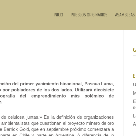
INICIO
PUEBLOS ORIGINARIOS
ASAMBLEAS 
C
C
E
cción del primer yacimiento binacional, Pascua Lama,
U
por pobladores de los dos lados. Utilizará diecisiete
M
ografía del emprendimiento más polémico de
E
n
s
L
e celulosa juntas.» Es la definición de organizaciones
ambientalistas que cuestionan el proyecto minero de oro
A
e Barrick Gold, que en septiembre próximo comenzará a
parte en Chile y parte en Argentina. A diferencia de lo