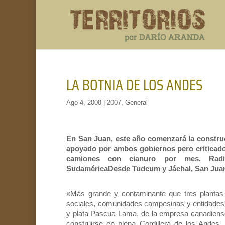
LA BOTNIA DE LOS ANDES
Ago 4, 2008
|
2007
,
General
En San Juan, este año comenzará la constru
apoyado por ambos gobiernos pero criticado 
camiones con cianuro por mes. Radi
SudaméricaDesde Tudcum y Jáchal, San Jua
«Más grande y contaminante que tres plantas d
sociales, comunidades campesinas y entidades 
y plata Pascua Lama, de la empresa canadiens
construirse en plena Cordillera de los Andes, 