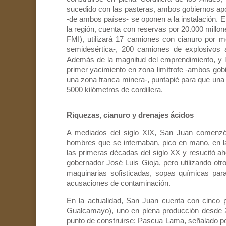
sucedido con las pasteras, ambos gobiernos ap
-de ambos países- se oponen a la instalación. 
la región, cuenta con reservas por 20.000 millo
FMI), utilizará 17 camiones con cianuro por 
semidesértica-, 200 camiones de explosivos 
Además de la magnitud del emprendimiento, y 
primer yacimiento en zona limítrofe -ambos gob
una zona franca minera-, puntapié para que una
5000 kilómetros de cordillera.
Riquezas, cianuro y drenajes ácidos
A mediados del siglo XIX, San Juan comenzó 
hombres que se internaban, pico en mano, en las
las primeras décadas del siglo XX y resucitó ah
gobernador José Luis Gioja, pero utilizando o
maquinarias sofisticadas, sopas químicas par
acusaciones de contaminación.
En la actualidad, San Juan cuenta con cinco 
Gualcamayo), uno en plena producción desde 2
punto de construirse: Pascua Lama, señalado p