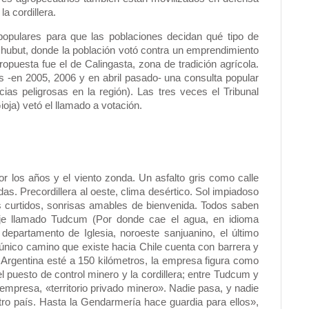
a cordillera.
opulares para que las poblaciones decidan qué tipo de
Chubut, donde la población votó contra un emprendimiento
ropuesta fue el de Calingasta, zona de tradición agrícola.
es -en 2005, 2006 y en abril pasado- una consulta popular
ncias peligrosas en la región). Las tres veces el Tribunal
ioja) vetó el llamado a votación.
r los años y el viento zonda. Un asfalto gris como calle
s. Precordillera al oeste, clima desértico. Sol impiadoso
os curtidos, sonrisas amables de bienvenida. Todos saben
aje llamado Tudcum (Por donde cae el agua, en idioma
 departamento de Iglesia, noroeste sanjuanino, el último
l único camino que existe hacia Chile cuenta con barrera y
 Argentina esté a 150 kilómetros, la empresa figura como
l puesto de control minero y la cordillera; entre Tudcum y
 empresa, «territorio privado minero». Nadie pasa, y nadie
tro país. Hasta la Gendarmería hace guardia para ellos»,