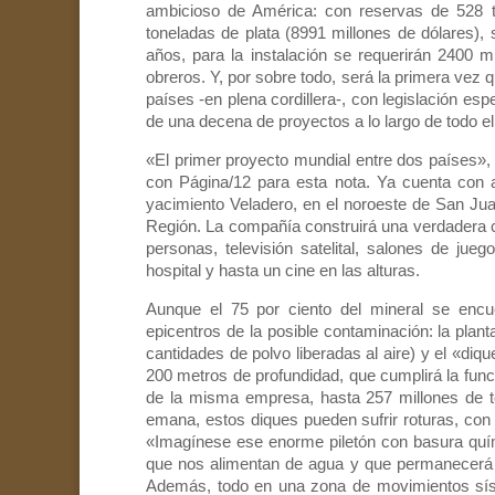
ambicioso de América: con reservas de 528 t
toneladas de plata (8991 millones de dólares), 
años, para la instalación se requerirán 2400 m
obreros. Y, por sobre todo, será la primera vez 
países -en plena cordillera-, con legislación esp
de una decena de proyectos a lo largo de todo e
«El primer proyecto mundial entre dos países»,
con Página/12 para esta nota. Ya cuenta con
yacimiento Veladero, en el noroeste de San Juan
Región. La compañía construirá una verdadera ci
personas, televisión satelital, salones de jue
hospital y hasta un cine en las alturas.
Aunque el 75 por ciento del mineral se encue
epicentros de la posible contaminación: la pla
cantidades de polvo liberadas al aire) y el «diq
200 metros de profundidad, que cumplirá la funci
de la misma empresa, hasta 257 millones de 
emana, estos diques pueden sufrir roturas, con 
«Imagínese ese enorme piletón con basura químic
que nos alimentan de agua y que permanecerá a
Además, todo en una zona de movimientos sís