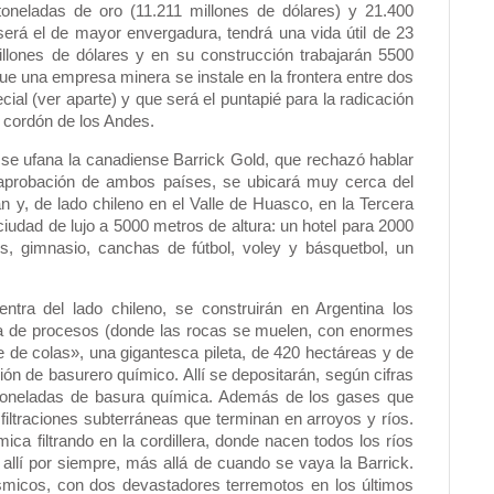
oneladas de oro (11.211 millones de dólares) y 21.400
será el de mayor envergadura, tendrá una vida útil de 23
illones de dólares y en su construcción trabajarán 5500
que una empresa minera se instale en la frontera entre dos
ecial (ver aparte) y que será el puntapié para la radicación
l cordón de los Andes.
 se ufana la canadiense Barrick Gold, que rechazó hablar
 aprobación de ambos países, se ubicará muy cerca del
 y, de lado chileno en el Valle de Huasco, en la Tercera
udad de lujo a 5000 metros de altura: un hotel para 2000
gos, gimnasio, canchas de fútbol, voley y básquetbol, un
ntra del lado chileno, se construirán en Argentina los
nta de procesos (donde las rocas se muelen, con enormes
ue de colas», una gigantesca pileta, de 420 hectáreas y de
ón de basurero químico. Allí se depositarán, según cifras
toneladas de basura química. Además de los gases que
filtraciones subterráneas que terminan en arroyos y ríos.
a filtrando en la cordillera, donde nacen todos los ríos
llí por siempre, más allá de cuando se vaya la Barrick.
micos, con dos devastadores terremotos en los últimos