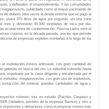
oyan, y defienden, el emprendimiento. Y las comunidades
El megaproyecto, publicitado como el mayor yacimiento de
nes de dólares (dos veces la deuda externa que se pagó al
mes, usará 370 litros de agua por segundo -en una zona
al mes y detonarán 45.000 toneladas de roca por día.
las acusaciones de contaminación, Pascua Lama será el
iernos crearon, en la década pasada, una ley que permite
 decena de empresas exploten montañas a lo largo de los
la explotación minera artesanal, con gran cantidad de
 galerías en busca del oro. La industria subsistió hasta
ora, impulsada por la clase dirigente y encabezada por el
tros métodos: megaproyectos con gran uso de explosivos,
a extracción del mineral, grandes cantidades de agua y
proyectos mineros: tres en estudio (Pachón, Casposo y
005 (Veladero, también de la empresa Barrick) y otro a
or impulsores y detractores como el proyecto minero más