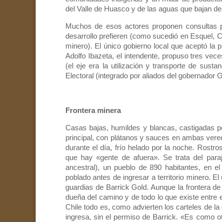
del Valle de Huasco y de las aguas que bajan de l
Muchos de esos actores proponen consultas p
desarrollo prefieren (como sucedió en Esquel, 
minero). El único gobierno local que aceptó la p
Adolfo Ibazeta, el intendente, propuso tres vec
(el eje era la utilización y transporte de susta
Electoral (integrado por aliados del gobernador G
Frontera minera
Casas bajas, humildes y blancas, castigadas po
principal, con plátanos y sauces en ambas vereda
durante el día, frío helado por la noche. Rostr
que hay «gente de afuera». Se trata del par
ancestral), un pueblo de 890 habitantes, en el
poblado antes de ingresar a territorio minero. E
guardias de Barrick Gold. Aunque la frontera de
dueña del camino y de todo lo que existe entre e
Chile todo es, como advierten los carteles de la
ingresa, sin el permiso de Barrick. «Es como o