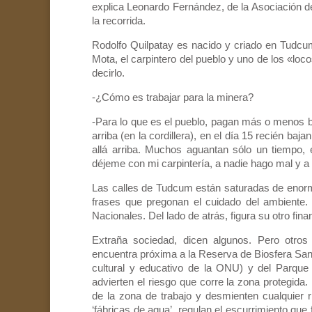
explica Leonardo Fernández, de la Asociación de
la recorrida.
Rodolfo Quilpatay es nacido y criado en Tudcu
Mota, el carpintero del pueblo y uno de los «loc
decirlo.
-¿Cómo es trabajar para la minera?
-Para lo que es el pueblo, pagan más o menos bi
arriba (en la cordillera), en el día 15 recién baja
allá arriba. Muchos aguantan sólo un tiempo, e
déjeme con mi carpintería, a nadie hago mal y a
Las calles de Tudcum están saturadas de enor
frases que pregonan el cuidado del ambiente.
Nacionales. Del lado de atrás, figura su otro fin
Extraña sociedad, dicen algunos. Pero otro
encuentra próxima a la Reserva de Biosfera San 
cultural y educativo de la ONU) y del Parque
advierten el riesgo que corre la zona protegida
de la zona de trabajo y desmienten cualquier 
‘fábricas de agua’, regulan el escurrimiento que