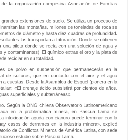
 de la organización campesina Asociación de Familias
 grandes extensiones de suelo. Se utiliza un proceso de
dinamitan las montañas, millones de toneladas de roca se
ilómetros de diámetro y hasta diez cuadras de profundidad.
ultantes las transportan a trituración. Donde se obtienen
 a una pileta donde se rocía con una solución de agua y
y contaminantes). El químico extrae el oro y la plata de
e reciclar en su totalidad.
des de polvo en suspensión que permanecerán en la
al de sulfuros, que en contacto con el aire y el agua
n a cuestas. Desde la Asamblea de Esquel (pionera en la
allan: «El drenaje ácido subsistirá por cientos de años,
uas superficiales y subterráneas».
uro. Según la ONG chilena Observatorio Latinoamericano
izada en la problemática minera, en Pascua Lama se
La intoxicación aguda con cianuro puede terminar con la
hay casos de derrames en la industria minera», explicó
atorio de Conflictos Mineros de América Latina, con sede
 minucioso estudio sobre Pascua Lama.