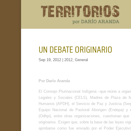
UN DEBATE ORIGINARIO
Sep 19, 2012
|
2012
,
General
Por Darío Aranda
El Consejo Plurinacional Indígena –que reúne a organ
Legales y Sociales (CELS), Madres de Plaza de 
Humanos (APDH), el Servicio de Paz y Justicia (Serp
Equipo Nacional de Pastoral Aborigen (Endepa) y
(Odhpi), entre otras organizaciones, cuestionan que 
originarios. Exigen que, sobre la base de las leyes vi
aprobarse como fue enviado por el Poder Ejecutivo