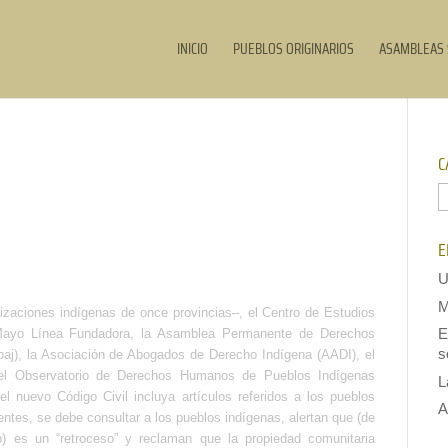
INICIO
PUEBLOS ORIGINARIOS
ASAMBLEAS 
C
C
E
U
M
izaciones indígenas de once provincias–, el Centro de Estudios
E
Mayo Línea Fundadora, la Asamblea Permanente de Derechos
s
aj), la Asociación de Abogados de Derecho Indígena (AADI), el
 el Observatorio de Derechos Humanos de Pueblos Indígenas
L
el nuevo Código Civil incluya artículos referidos a los pueblos
A
gentes, se debe consultar a los pueblos indígenas, alertan que (de
) es un “retroceso” y reclaman que la propiedad comunitaria