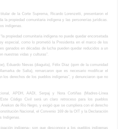
titular de la Corte Suprema, Ricardo Lorenzetti, presentaron el
da la propiedad comunitaria indígena y las personerías jurídicas.
os indígenas.
 “la propiedad comunitaria indígena no puede quedar encorsetada
ey especial, como lo prometió la Presidenta en el marco de los
nales ganados en décadas de lucha pueden quedar reducidos a un
n nuestras vidas y culturas”.
pe), Eduardo Nievas (diaguita), Félix Díaz (qom de la comunidad
lamarka de Salta), remarcaron que es necesario modificar el
lan los derechos de los pueblos indígenas”, y denunciaron que no
acional, APDH, AADI, Serpaj y Nora Cortiñas (Madres-Línea
“Este Código Civil será un claro retroceso para los pueblos
vta Anekon de Río Negro, y exigió que se cumpliera con el derecho
 Constitución Nacional, el Convenio 169 de la OIT y la Declaración
s Indígenas.
ticipación indígena– son que desconoce a los pueblos indígenas