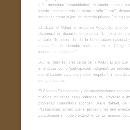
(sólo menciona “comunidades”, instancia menor a pueb
legisla sobre territorio (lo acota a sólo “tierra”), d
indígenas como sujeto del derecho privado (los equipar
El CELS, el Odhpi, el Grupo de Apoyo Jurídico por 
Bicameral un documento conjunto: “El texto del proy
artículo 75, inciso 17 de la Constitución naciona
regulación del derecho indígena en el Código C
inconstitucionalidades”.
Silvina Ramírez, presidenta de la AADI, aclaró que
entendidas como ‘participación indígena’. Se requie
que el Estado sancionó y debe respetar”. Y recordó q
son vinculantes.
El Consejo Plurinacional y las organizaciones sociale
pueblos indígenas sean retirados del proyecto e im
propiedad comunitaria aborigen. Jorge Nahuel, d
Plurinacional, afirmó que el proyecto “es una avanza
para detener el modelo extractivo de las mineras, petro