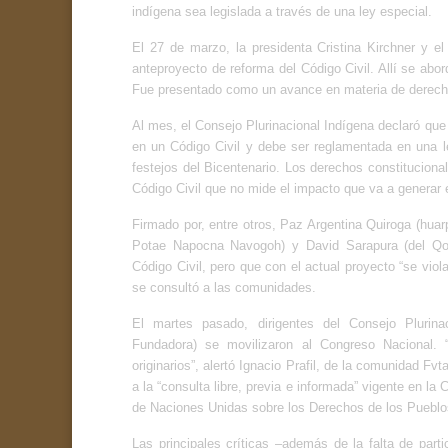
indígena sea legislada a través de una ley especial.
El 27 de marzo, la presidenta Cristina Kirchner y el 
anteproyecto de reforma del Código Civil. Allí se abor
Fue presentado como un avance en materia de derech
Al mes, el Consejo Plurinacional Indígena declaró que
en un Código Civil y debe ser reglamentada en una l
festejos del Bicentenario. Los derechos constitucio
Código Civil que no mide el impacto que va a generar e
Firmado por, entre otros, Paz Argentina Quiroga (huar
Potae Napocna Navogoh) y David Sarapura (del Qol
Código Civil, pero que con el actual proyecto “se vio
se consultó a las comunidades.
El martes pasado, dirigentes del Consejo Plurin
Fundadora) se movilizaron al Congreso Nacional. 
originarios”, alertó Ignacio Prafil, de la comunidad F
a la “consulta libre, previa e informada” vigente en la
de Naciones Unidas sobre los Derechos de los Pueblo
Las principales críticas –además de la falta de par