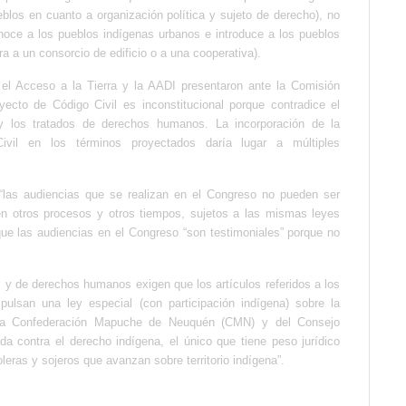
los en cuanto a organización política y sujeto de derecho), no
esconoce a los pueblos indígenas urbanos e introduce a los pueblos
a a un consorcio de edificio o a una cooperativa).
el Acceso a la Tierra y la AADI presentaron ante la Comisión
ecto de Código Civil es inconstitucional porque contradice el
l y los tratados de derechos humanos. La incorporación de la
ivil en los términos proyectados daría lugar a múltiples
 “las audiencias que se realizan en el Congreso no pueden ser
ren otros procesos y otros tiempos, sujetos a las mismas leyes
ue las audiencias en el Congreso “son testimoniales” porque no
s y de derechos humanos exigen que los artículos referidos a los
pulsan una ley especial (con participación indígena) sobre la
e la Confederación Mapuche de Neuquén (CMN) y del Consejo
da contra el derecho indígena, el único que tiene peso jurídico
leras y sojeros que avanzan sobre territorio indígena”.