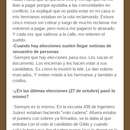
iban a pagar porque ayudaba a las comunidades en
conflicto. Le expliqué que no podía estar en mi casa si
mis hermanos estaban en la ruta reclamando. Estuve
cinco meses sin cobrar y luego de mucho reclamar me
volvieron a pagar, pero nunca me pagaron lo atrasado.
Y cada vez que salimos a la calle, me retienen el
sueldo.
-Cuando hay elecciones suelen llegar noticias de
secuestro de personas
-Siempre que hay elecciones pasa eso. Les sacan el
documento. Los encierran y les hacen votar a sus
candidatos. Es cómo lo mostró la tele. Le dan sobres
marcados. Y meten miedo a los hermanos y también a
criollos.
-¿En las últimas elecciones (27 de octubre) pasó lo
mismo?
-Siempre es lo mismo. En la escuela 438 de Ingeniero
Juárez estaban haciendo “voto cadena”. Afuera estaba
el puntero con sobres ya firmados, se lo daba al que
entraba con el voto al candidato de Gildo y cuando
salía le tenía que dar el sobre nuevo (que le dieron en la