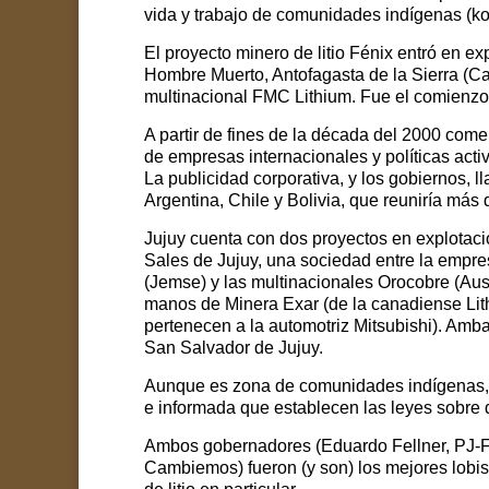
vida y trabajo de comunidades indígenas (kol
El proyecto minero de litio Fénix
entró en exp
Hombre Muerto, Antofagasta de la Sierra (Ca
multinacional FMC Lithium. Fue el comienzo d
A partir de fines de la década del 2000 co
de empresas internacionales y políticas activ
La publicidad corporativa, y los gobiernos, ll
Argentina, Chile y Bolivia, que reuniría más d
Jujuy cuenta con dos proyectos en explotac
Sales de Jujuy, una sociedad entre la
empres
(Jemse) y las multinacionales Orocobre (Aust
manos de Minera Exar (de la canadiense Lit
pertenecen a la automotriz Mitsubishi). Amb
San Salvador de Jujuy.
Aunque es zona de comunidades indígenas, nu
e informada que establecen las leyes sobre
Ambos gobernadores (Eduardo Fellner, PJ-F
Cambiemos) fueron (y son) los mejores lobist