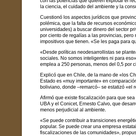
con las potencias que quieren explotar el recu
la ciencia, el cuidado del ambiente y la con
Cuestionó los aspectos jurídicos que provincia
polémica, que la falta de recursos económico
universidades) a buscar dinero del sector p
por ciento de regalías a las provincias, pero 
impositivos que tienen. «Se les paga para que
«Desde políticas neodesarrollistas se plante
sociales. No somos inteligentes ni para eso»,
emplea a 250 personas, menos del 0,5 por ci
Explicó que en Chile, de la mano de «los Chi
Estado es «muy importante» en comparación 
boliviano, donde –remarcó– se estatizó «el r
Afirmó que existe fiscalización para que sea
UBA y el Conicet, Ernesto Calvo, que desarrol
menos perjudicial al ambiente.
«Se puede contribuir a transiciones energét
popular. Se puede crear una empresa estatal
fiscalizaciones de las comunidades», propus