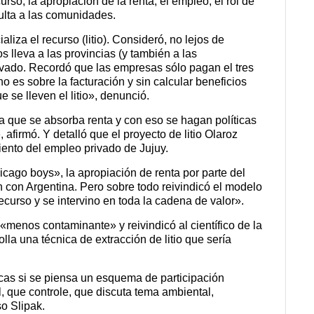
rso, la apropiación de la renta, el empleo, el rol de
sulta a las comunidades.
liza el recurso (litio). Consideró, no lejos de
s lleva a las provincias (y también a las
rivado. Recordó que las empresas sólo pagan el tres
no es sobre la facturación y sin calcular beneficios
 se lleven el litio», denunció.
a que se absorba renta y con eso se hagan políticas
 afirmó. Y detalló que el proyecto de litio Olaroz
ento del empleo privado de Jujuy.
cago boys», la apropiación de renta por parte del
con Argentina. Pero sobre todo reivindicó el modelo
ecurso y se intervino en toda la cadena de valor».
 «menos contaminante» y reivindicó al científico de la
la una técnica de extracción de litio que sería
icas si se piensa un esquema de participación
, que controle, que discuta tema ambiental,
o Slipak.