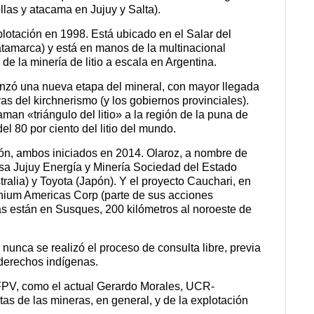
las y atacama en Jujuy y Salta).
lotación en 1998. Está ubicado en el Salar del
tamarca) y está en manos de la multinacional
e la minería de litio a escala en Argentina.
menzó una nueva etapa del
mineral
, con mayor llegada
as del kirchnerismo (y los gobiernos provinciales).
aman «triángulo del litio» a la región de la puna de
el 80 por ciento del litio del mundo.
ión, ambos iniciados en 2014.
Olaroz, a nombre de
a Jujuy Energía y Minería Sociedad del Estado
ralia) y Toyota (Japón). Y el proyecto Cauchari, en
hium Americas Corp (parte de sus acciones
as están en Susques, 200 kilómetros al noroeste de
nca se realizó el proceso de consulta libre, previa
 derechos indígenas.
PV, como el actual Gerardo Morales, UCR-
as de las mineras, en general, y de la explotación