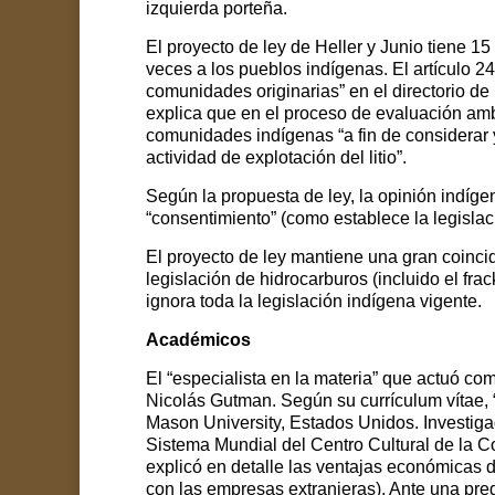
izquierda porteña.
El proyecto de ley de Heller y Junio tiene 
veces a
los pueblos indígenas. El artículo 2
comunidades originarias” en el directorio de l
explica que en el proceso de evaluación ambi
comunidades indígenas “a fin de considerar y
actividad de explotación del litio”.
Según la propuesta de ley, l
a opinión indíge
“consentimiento” (como establece la legislac
El proyecto de ley mantiene una gran coinci
legislación de hidrocarburos (incluido el fr
ignora toda la legislación indígena vigente.
Académicos
El “especialista en la materia” que actuó com
Nicolás Gutman. Según su currículum vítae, 
Mason University, Estados Unidos. Investig
Sistema Mundial del Centro Cultural de la C
explicó en detalle las ventajas económicas d
con las empresas extranjeras). Ante una preg