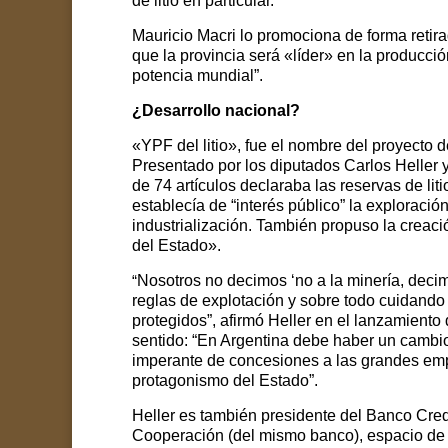
de litio en particular.
Mauricio Macri lo promociona de forma reti
que la provincia será «líder» en la producción
potencia mundial”.
¿Desarrollo nacional?
«YPF del litio», fue el nombre del proyecto
Presentado por los diputados Carlos Heller y
de 74 artículos declaraba las reservas de lit
establecía de “interés público” la exploració
industrialización. También propuso la creac
del Estado».
“
Nosotros no decimos ‘no a la minería, decim
reglas de explotación y sobre todo cuidando
protegidos”, afirmó Heller en el lanzamiento
sentido: “E
n Argentina debe haber un cambio d
imperante de concesiones a las grandes em
protagonismo del Estado”.
Heller es también presidente del Banco Credi
Cooperación (del mismo banco), espacio de r