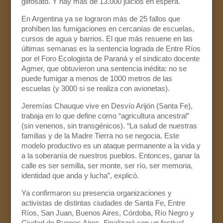
glifosato. Y hay más de 13.000 juicios en espera.
En Argentina ya se lograron más de 25 fallos que
prohíben las fumigaciones en cercanías de escuelas,
cursos de agua y barrios. El que más resuene en las
últimas semanas es la sentencia lograda de Entre Ríos
por el Foro Ecologista de Paraná y el sindicato docente
Agmer, que obtuvieron una sentencia inédita: no se
puede fumigar a menos de 1000 metros de las
escuelas (y 3000 si se realiza con avionetas).
Jeremías Chauque vive en Desvío Arijón (Santa Fe),
trabaja en lo que define como “agricultura ancestral”
(sin venenos, sin transgénicos). “La salud de nuestras
familias y de la Madre Tierra no se negocia. Este
modelo productivo es un ataque permanente a la vida y
a la soberanía de nuestros pueblos. Entonces, ganar la
calle es ser semilla, ser monte, ser río, ser memoria,
identidad que anda y lucha”, explicó.
Ya confirmaron su presencia organizaciones y
activistas de distintas ciudades de Santa Fe, Entre
Ríos, San Juan, Buenos Aires, Córdoba, Río Negro y
Ciudad de Buenos Aires. Finalizará con un festival