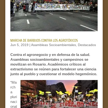
MARCHA DE BARBIJOS CONTRA LOS AGROTÓXICOS
Jun 5, 2019
|
Asambleas Socioambientales
,
Destacados
Contra el agronegocio y en defensa de la salud.
Asambleas socioambientales y campesinos se
movilizan en Rosario. Académicos críticos al
extractivismo se reúnen para fortalecer una ciencia
junto al pueblo y cuestionar el modelo hegemónico.
“Ma
rch
a
pluri
naci
onal