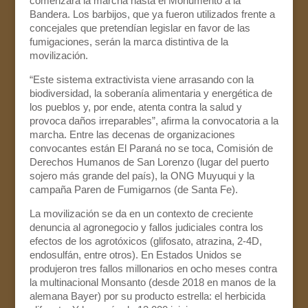
comenzará la marcha hasta el Monumento a la
Bandera. Los barbijos, que ya fueron utilizados frente a
concejales que pretendían legislar en favor de las
fumigaciones, serán la marca distintiva de la
movilización.
“Este sistema extractivista viene arrasando con la
biodiversidad, la soberanía alimentaria y energética de
los pueblos y, por ende, atenta contra la salud y
provoca daños irreparables”, afirma la convocatoria a la
marcha. Entre las decenas de organizaciones
convocantes están El Paraná no se toca, Comisión de
Derechos Humanos de San Lorenzo (lugar del puerto
sojero más grande del país), la ONG Muyuqui y la
campaña Paren de Fumigarnos (de Santa Fe).
La movilización se da en un contexto de creciente
denuncia al agronegocio y fallos judiciales contra los
efectos de los agrotóxicos (glifosato, atrazina, 2-4D,
endosulfán, entre otros). En Estados Unidos se
produjeron tres fallos millonarios en ocho meses contra
la multinacional Monsanto (desde 2018 en manos de la
alemana Bayer) por su producto estrella: el herbicida