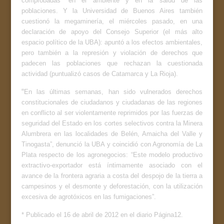
comprobadas” en el ambiente y en la salud de las
poblaciones. Y la Universidad de Buenos Aires también
cuestionó la megaminería, el miércoles pasado, en una
declaración de apoyo del Consejo Superior (el más alto
espacio político de la UBA): apuntó a los efectos ambientales,
pero también a la represión y violación de derechos que
padecen las poblaciones que rechazan la cuestionada
actividad (puntualizó casos de Catamarca y La Rioja).
“
En las últimas semanas, han sido vulnerados derechos
constitucionales de ciudadanos y ciudadanas de las regiones
en conflicto al ser violentamente reprimidos por las fuerzas de
seguridad del Estado en los cortes selectivos contra la Minera
Alumbrera en las localidades de Belén, Amaicha del Valle y
Tinogasta”, denunció la UBA y coincidió con Agronomía de La
Plata respecto de los agronegocios: “Este modelo productivo
extractivo-exportador está íntimamente asociado con el
avance de la frontera agraria a costa del despojo de la tierra a
campesinos y el desmonte y deforestación, con la utilización
excesiva de agrotóxicos en las fumigaciones”.
* Publicado el 16 de abril de 2012 en el diario Página12.