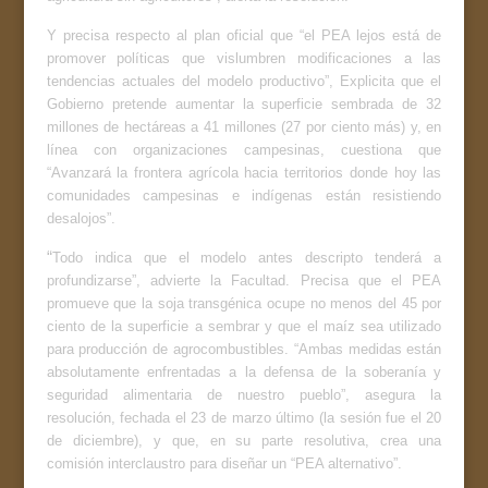
Y precisa respecto al plan oficial que “el PEA lejos está de
promover políticas que vislumbren modificaciones a las
tendencias actuales del modelo productivo”, Explicita que el
Gobierno pretende aumentar la superficie sembrada de 32
millones de hectáreas a 41 millones (27 por ciento más) y, en
línea con organizaciones campesinas, cuestiona que
“Avanzará la frontera agrícola hacia territorios donde hoy las
comunidades campesinas e indígenas están resistiendo
desalojos”.
“
Todo indica que el modelo antes descripto tenderá a
profundizarse”, advierte la Facultad. Precisa que el PEA
promueve que la soja transgénica ocupe no menos del 45 por
ciento de la superficie a sembrar y que el maíz sea utilizado
para producción de agrocombustibles. “Ambas medidas están
absolutamente enfrentadas a la defensa de la soberanía y
seguridad alimentaria de nuestro pueblo”, asegura la
resolución, fechada el 23 de marzo último (la sesión fue el 20
de diciembre), y que, en su parte resolutiva, crea una
comisión interclaustro para diseñar un “PEA alternativo”.