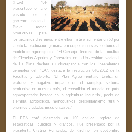
(PEA) fue
presentado el año
pasado por el
gobierno nacional.
Prevé metas
productivas para
los próximos diez años, entre ellas insta a aumentar un 60 por
ciento la producción granaria e incorporar nuevos territorios al
modelo de agronegocios. “El Consejo Directivo de la Facultad
de Ciencias Agrarias y Forestales de la Universidad Nacional
de La Plata declara su discrepancia con los lineamientos
generales del PEA”, destaca la resolución 048/2012 de la
Facultad y advierte: “El Plan Agroalimentario tendrá un
profundo y negativo impacto en el complejo sistema
productivo de nuestro país, al consolidar el modelo de país
agroexportador basado en la agricultura industrial, pools de
siembra, agrotóxicos, monocultivos, despoblamiento rural y
enormes ciudades insustentables.”
El PEA está plasmado en 160 carillas, repleto de
estadísticas, cuadros y gráficos. Fue presentado por la
presidenta Cristina Fernández de Kirchner en septiembre