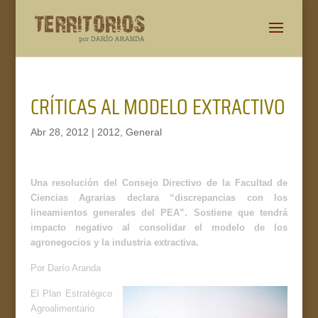
CRÍTICAS AL MODELO EXTRACTIVO
Abr 28, 2012
|
2012
,
General
Una resolución del Consejo Directivo de la Facultad de
Ciencias Agrarias declara “discrepancias con los
lineamientos generales del PEA”. Sostiene que tendrá
impacto negativo al consolidar el modelo de los
agronegocios y la industria extractiva.
Por Darío Aranda
El Plan Estratégico
Agroalimentario