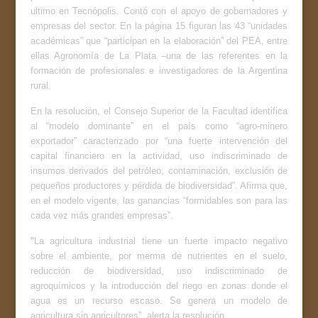
ultimo en Tecnópolis. Contó con el apoyo de gobernadores y
empresas del sector. En la página 15 figuran las 43 “unidades
académicas” que “participan en la elaboración” del PEA, entre
ellas Agronomía de La Plata –una de las referentes en la
formación de profesionales e investigadores de la Argentina
rural.
En la resolución, el Consejo Superior de la Facultad identifica
al “modelo dominante” en el país como “agro-minero
exportador” caracterizado por “una fuerte intervención del
capital financiero en la actividad, uso indiscriminado de
insumos derivados del petróleo, contaminación, exclusión de
pequeños productores y pérdida de biodiversidad”. Afirma que,
en el modelo vigente, las ganancias “formidables son para las
cada vez más grandes empresas”.
“
La agricultura industrial tiene un fuerte impacto negativo
sobre el ambiente, por merma de nutrientes en el suelo,
reducción de biodiversidad, uso indiscriminado de
agroquímicos y la introducción del riego en zonas donde el
agua es un recurso escaso. Se genera un modelo de
agricultura sin agricultores”, alerta la resolución.