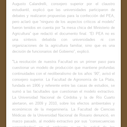
Augusto Calandrelli, consejero superior por el claustro
estudiantil, explicó que las universidades participaron de
debates y realizaron propuestas para la confección del PEA,
pero aclaró que “ninguno de los aspectos críticos al modelo”
fueron tenidos en cuenta por “la mesa chica del Ministerio de
Agricultura” que redactó el documento final. “El PEA no es
una síntesis debatida con universidades ni con
organizaciones de la agricultura familiar, sino que es una
decisión de funcionarios del Gobierno”, explicó.
“
La resolución de nuestra Facultad es un primer paso para
cuestionar un modelo de producción que mantiene profundas
continuidades con el neoliberalismo de los años ’90”, avisó el
consejero superior. La Facultad de Agronomía de La Plata,
fundada en 1906 y referente entre las casas de estudios, se
sumó a las facultades que cuestionan el modelo extractivo.
La Universidad Nacional de Córdoba y la de Río Cuarto
alertaron, en 2009 y 2010, sobre los efectos ambientales y
económicos de la megaminería. La Facultad de Ciencias
Médicas de la Universidad Nacional de Rosario denunció, en
marzo pasado, al modelo extractivo por sus “consecuencias