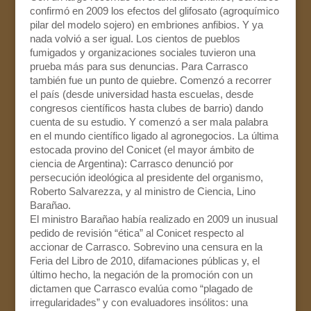
confirmó en 2009 los efectos del glifosato (agroquímico
pilar del modelo sojero) en embriones anfibios. Y ya
nada volvió a ser igual. Los cientos de pueblos
fumigados y organizaciones sociales tuvieron una
prueba más para sus denuncias. Para Carrasco
también fue un punto de quiebre. Comenzó a recorrer
el país (desde universidad hasta escuelas, desde
congresos científicos hasta clubes de barrio) dando
cuenta de su estudio. Y comenzó a ser mala palabra
en el mundo científico ligado al agronegocios. La última
estocada provino del Conicet (el mayor ámbito de
ciencia de Argentina): Carrasco denunció por
persecución ideológica al presidente del organismo,
Roberto Salvarezza, y al ministro de Ciencia, Lino
Barañao.
El ministro Barañao había realizado en 2009 un inusual
pedido de revisión “ética” al Conicet respecto al
accionar de Carrasco. Sobrevino una censura en la
Feria del Libro de 2010, difamaciones públicas y, el
último hecho, la negación de la promoción con un
dictamen que Carrasco evalúa como “plagado de
irregularidades” y con evaluadores insólitos: una