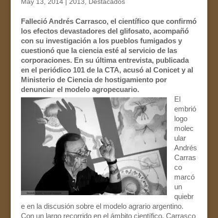
May 13, 2014
|
2013
,
Destacados
Falleció Andrés Carrasco, el científico que confirmó
los efectos devastadores del glifosato, acompañó
con su investigación a los pueblos fumigados y
cuestionó que la ciencia esté al servicio de las
corporaciones. En su última entrevista, publicada
en el periódico 101 de la CTA, acusó al Conicet y al
Ministerio de Ciencia de hostigamiento por
denunciar el modelo agropecuario.
El
embrió
logo
molec
ular
Andrés
Carras
co
marcó
un
quiebr
e en la discusión sobre el modelo agrario argentino.
Con un largo recorrido en el ámbito científico, Carrasco