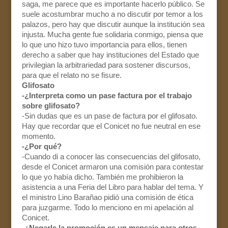
saga, me parece que es importante hacerlo público. Se
suele acostumbrar mucho a no discutir por temor a los
palazos, pero hay que discutir aunque la institución sea
injusta. Mucha gente fue solidaria conmigo, piensa que
lo que uno hizo tuvo importancia para ellos, tienen
derecho a saber que hay instituciones del Estado que
privilegian la arbitrariedad para sostener discursos,
para que el relato no se fisure.
Glifosato
-¿Interpreta como un pase factura por el trabajo
sobre glifosato?
-Sin dudas que es un pase de factura por el glifosato.
Hay que recordar que el Conicet no fue neutral en ese
momento.
-¿Por qué?
-Cuando di a conocer las consecuencias del glifosato,
desde el Conicet armaron una comisión para contestar
lo que yo había dicho. También me prohibieron la
asistencia a una Feria del Libro para hablar del tema. Y
el ministro Lino Barañao pidió una comisión de ética
para juzgarme. Todo lo menciono en mi apelación al
Conicet.
-¿Negarle la promoción es un mensaje para otros